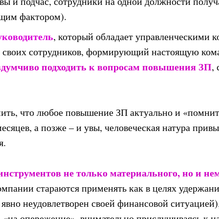
вы и подчас, сотрудники на одной должности получ
щим фактором).
уководитель
, который обладает управленческими 
своих сотрудников, формирующий настоящую кома
 вдумчиво подходить к вопросам повышения ЗП
,
нить, что любое повышение ЗП актуально и «помнит
есяцев, а позже – и увы, человеческая натура привы
я.
инструментов не только материального, но и не
компании стараются применять как в целях удержани
явно неудовлетворен своей финансовой ситуацией), 
ь «на опережение», внимательно прислушиваясь к 