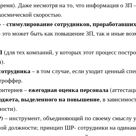
ремя). Даже несмотря на то, что информация о ЗП 
космической скоростью.
стимулирование сотрудников, проработавши
» -
 это может быть как повышение ЗП, так и иные во
П
(для тех компаний, у которых этот процесс постро
).
сотрудника
– в том случае, если уходит ценный спе
троффер.
ежегодная оценка персонала
ритериев –
(аттестаци
юджета, выделенного на повышение
, в зависимос
ости).
)
– инструмент, объединяющий по своему смыслу у
ной должности; принцип ШР- сотрудники на одина