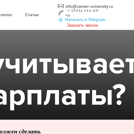
info@career-university.ru
+7 (931) 111-29-
платно
Статьи
30
Написать в Telegram
Заказать звонок
учитывае
арплаты?
должен сделать