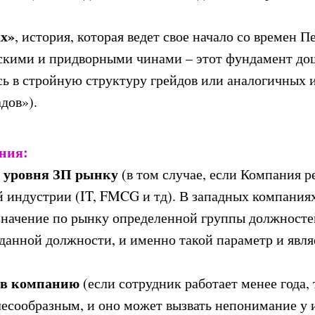
ах»
, история, которая ведет свое начало со времен П
кими и придворными чинами – этот фундамент дош
ь в стройную структуру грейдов или аналогичных 
дов»).
ния:
 уровня ЗП рынку
(в том случае, если Компания ре
й индустрии (IT, FMCG и тд). В западных компаниях
начение по рынку определенной группы должносте
 данной должности, и именно такой параметр и явл
а в компанию
(если сотрудник работает менее года,
лесообразным, и оно может вызвать непонимание у 