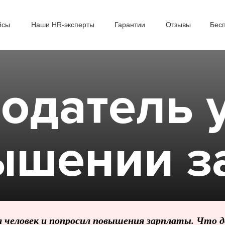
йсы
Наши HR-эксперты
Гарантии
Отзывы
Бес
тодатель 
ышении з
 человек и попросил повышения зарплаты. Что 