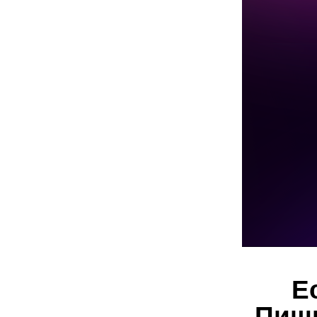
Е
Пиши