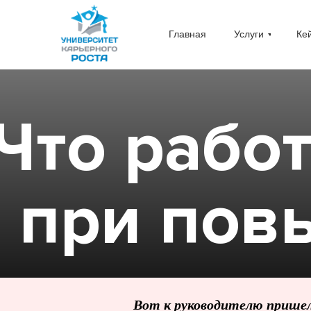
Главная
Услуги
Ке
Что рабо
при пов
Вот к руководителю пришел