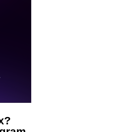
х?
egram