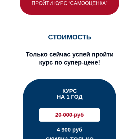
ПРОЙТИ КУРС “САМООЦЕНКА”
СТОИМОСТЬ
Только сейчас успей пройти
курс по супер-цене!
КУРС
КУРС
НА 1 ГОД
НА 6 МЕСЯЦЕВ
20 000 руб
4 900 руб