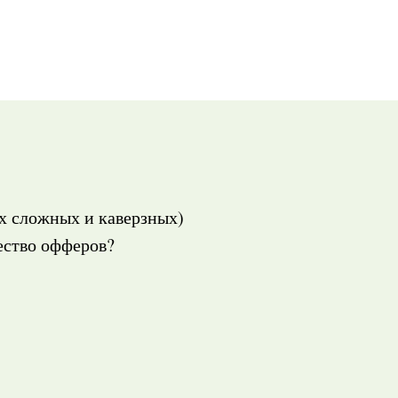
ых сложных и каверзных)
ество офферов?