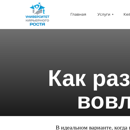
Главная
Услуги
Ке
Как ра
вовл
В идеальном варианте, когда