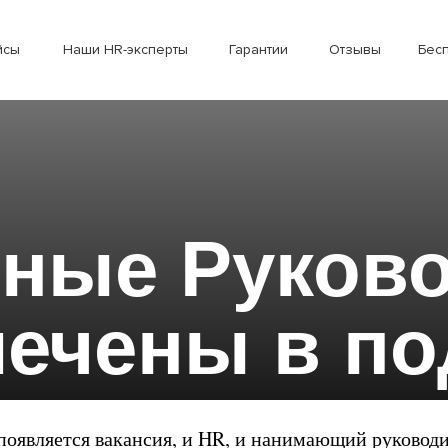
йсы
Наши HR-эксперты
Гарантии
Отзывы
Бес
зные Руков
ечены в п
персонала
 появляется вакансия, и HR, и нанимающий руковод