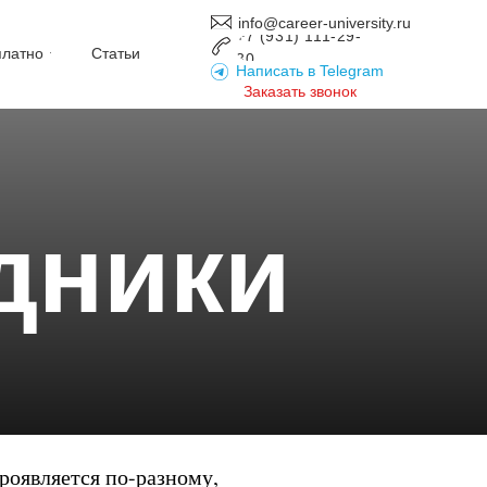
info@career-university.ru
+7 (931) 111-29-
платно
Статьи
30
Написать в Telegram
Заказать звонок
дники
роявляется по-разному,