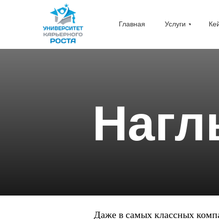
Главная
Услуги
Ке
Нагл
Даже в самых классных компа