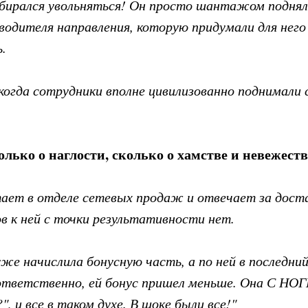
обирался увольняться! Он просто шантажом поднял
водителя направления, которую придумали для него
ь.
 когда сотрудники вполне цивилизованно поднимали 
олько о наглости, сколько о хамстве и невежеств
тает в отделе сетевых продаж и отвечает за дост
в к ней с точки результативности нет.
уже начислила бонусную часть, а по ней в последн
оответственно, ей бонус пришел меньше. Она С НО
", и все в таком духе. В шоке были все!"