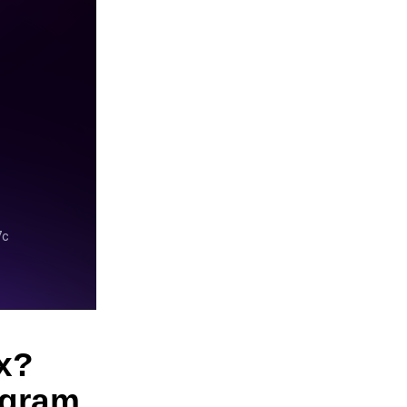
х?
egram