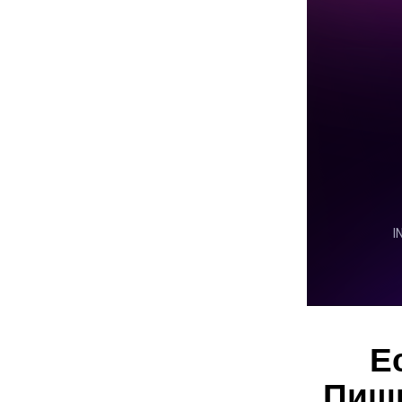
Е
Пиши