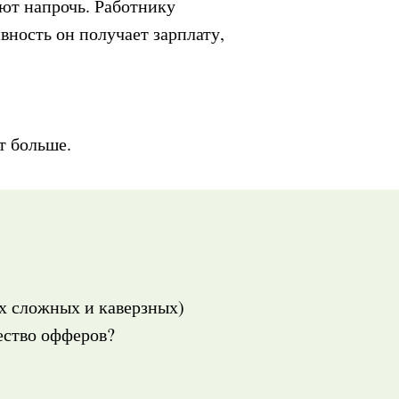
ют напрочь. Работнику
ивность он получает зарплату,
т больше.
ых сложных и каверзных)
ество офферов?