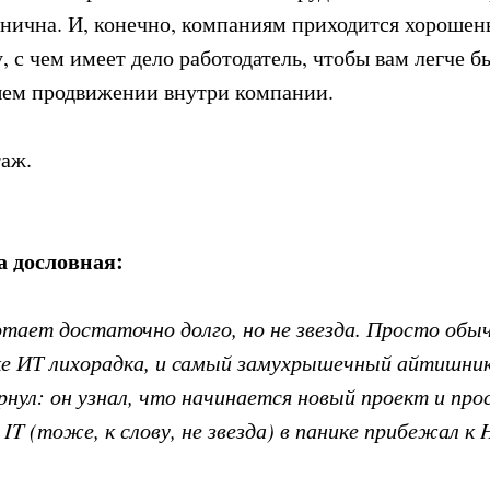
анична. И, конечно, компаниям приходится хорошен
 с чем имеет дело работодатель, чтобы вам легче б
шем продвижении внутри компании.
таж.
а дословная:
аботает достаточно долго, но не звезда. Просто о
ке ИТ лихорадка, и самый замухрышечный айтишник
рнул: он узнал, что начинается новый проект и про
 IT (тоже, к слову, не звезда) в панике прибежал к