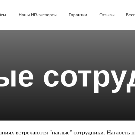
йсы
Наши HR-эксперты
Гарантии
Отзывы
Бес
ые сотру
ниях встречаются "наглые" сотрудники. Наглость п