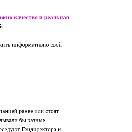
ажно качество и реальная
й.
ожить информативно свой
панией ранее или стоят
идывали бы разные
беседуют Гендиректора и