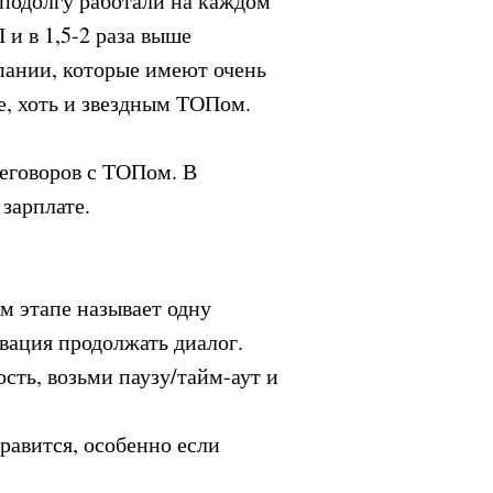
 подолгу работали на каждом
 и в 1,5-2 раза выше
мпании, которые имеют очень
е, хоть и звездным ТОПом.
реговоров с ТОПом. В
зарплате.
м этапе называет одну
ивация продолжать диалог.
сть, возьми паузу/тайм-аут и
нравится, особенно если