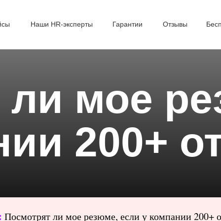
йсы
Наши HR-эксперты
Гарантии
Отзывы
Бес
 ли мое ре
нии 200+ о
:
Посмотрят ли мое резюме, если у компании 200+ 