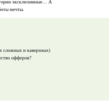
истории эксклюзивные… А
боты мечты.
ых сложных и каверзных)
ество офферов?