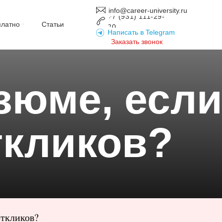
info@career-university.ru
+7 (931) 111-29-
платно
Статьи
30
Написать в Telegram
Заказать звонок
зюме, есл
ткликов?
откликов?