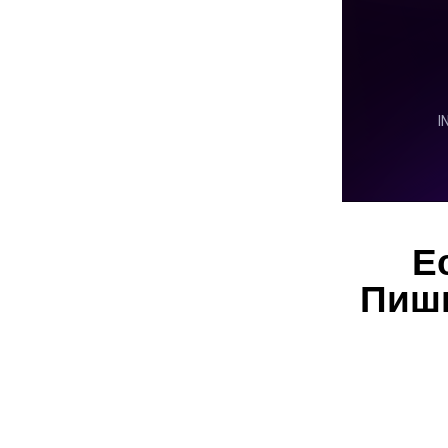
Е
Пиши