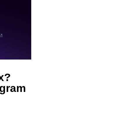
х?
egram