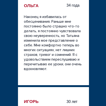
ОЛЬГА
34 года
Я как работодатель не осознавала, что
Наконец я избавилась от
человек постоянно находится в этом
обесценивания. Раньше мне
стрессе. У работодателя есть некая сила,
постоянно было страшно что-то
которую очень важно осознавать. Не для
делать, я постоянно чувствовала
того, чтобы этим пользоваться, а
свою неуверенность, но Татьяна
наоборот, чтобы случайно не
изменила мое представление о
злоупотребить. Если ты осознаёшь
себе. Мне комфортно теперь во
остроту переживаний работников, то
многих ситуациях, нет лишних
нужно быть аккуратнее с их чувствами,
страхов, тревог и сомнений. Я с
потому что чувства людей вводят в
удовольствием переслушиваю и
нересурсное состояние (если их
перечитываю ее уроки, они очень
задевать).
вдохновляют.
Если человек переживает, что его уволят,
то он не может нормально работать. Если
он переживает, что он плохо справляется,
что у него не получается и все на него
смотрят, то это только вызывает ещё
ИГОРЬ
30 лет
больше напряжения.