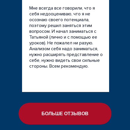
Мне всегда все говорили, что я
А для развития в профессии нужна
себя недооцениваю, что я не
внутренняя уверенность, что со мной все
осознаю своего потенциала,
хорошо и я занимаюсь правильным
поэтому решил заняться этим
делом.
вопросом. И начал заниматься с
Татьяной (лично и с помощью ее
Поэтому работодателям просто нужно
уроков). Не пожалел ни разую.
помнить об этом и быть аккуратнее в
Анализом себя надо заниматься,
выборе формулировок.
нужно расширять представление о
себе, нужно видеть свои сильные
стороны. Всем рекомендую.
НАЧАТЬ КУРС
Ещё очень важно знать руководителям:
БОЛЬШЕ ОТЗЫВОВ
если ты с угрюмым лицом приходишь в
офис, то каждый сотрудник думает, что
твоё угрюмое лицо из-за него и что он