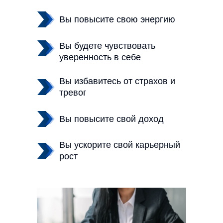
ХОЧУ ЭФФЕКТИВНЫЙ КУРС
Вы повысите свою энергию
Вы будете чувствовать
уверенность в себе
Я очень много видела талантливых
людей, у которых огромное количество
навыков. И когда я говорю:
Вы избавитесь от страхов и
— Вы талантливый человек
тревог
Люди отвечают, что они не такие
талантливые, да, они умеют многое, но
они не такие крутые. Люди часто не знаю
Вы повысите свой доход
просто этого про себя.
Вы ускорите свой карьерный
рост
МНЕНИЕ РУКОВОДИТЕЛЯ
КОМПАНИИ
«Для меня недавно было большим