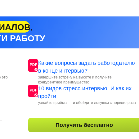
ИАЛОВ,
И РАБОТУ
Какие вопросы задать работодателю
в конце интервью?
е это
завершите встречу на высоте и получите
конкурентное преимущество
10 видов стресс-интервью. И как их
пройти
узнайте приёмы — и обойдите ловушки с первого раза
0+
Получить бесплатно