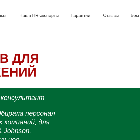
йсы
Наши HR-эксперты
Гарантии
Отзывы
Бес
В ДЛЯ
ЖЕНИЙ
 консультант
дбирала персонал
х компаний, для
& Johnson.
ильное,