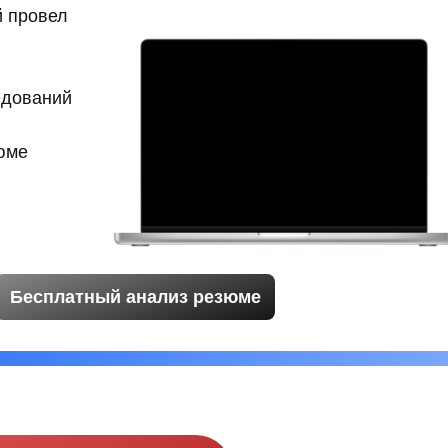
й провел
едований
юме
Бесплатный анализ резюме