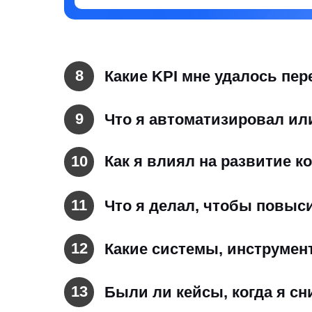
8
Какие KPI мне удалось пе
9
Что я автоматизировал и
10
Как я влиял на развитие 
11
⁠Что я делал, чтобы повы
12
Какие системы, инструмен
13
Были ли кейсы, когда я с