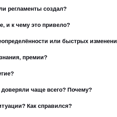
ли регламенты создал?
е, и к чему это привело?
неопределённости или быстрых изменен
изнания, премии?
угие?
е доверяли чаще всего? Почему?
итуации? Как справился?