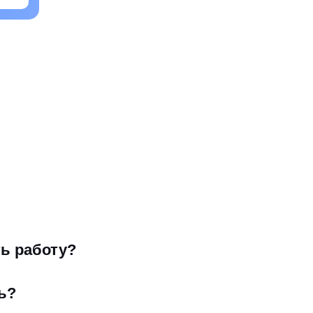
ть работу?
ь?