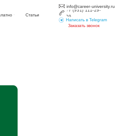
info@career-university.ru
+7 (931) 111-29-
платно
Статьи
30
Написать в Telegram
Заказать звонок