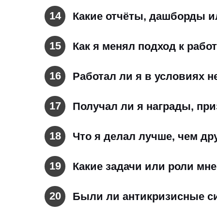
14
Какие отчёты, дашборды и
15
Как я менял подход к работ
16
Работал ли я в условиях 
17
Получал ли я награды, пр
18
Что я делал лучше, чем др
19
⁠Какие задачи или роли мн
20
Были ли антикризисные с