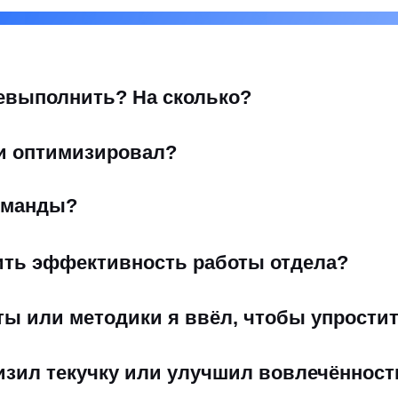
ревыполнить? На сколько?
ли оптимизировал?
команды?
сить эффективность работы отдела?
ты или методики я ввёл, чтобы упрости
низил текучку или улучшил вовлечённост