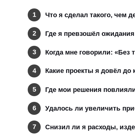
1
Что я сделал такого, чем 
2
Где я превзошёл ожидания
3
Когда мне говорили: «Без 
4
Какие проекты я довёл до
5
Где мои решения повлияли
6
Удалось ли увеличить при
7
Снизил ли я расходы, изд