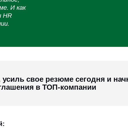
е. И как
ы HR
ии.
 усиль свое резюме сегодня и нач
глашения в ТОП-компании
й: