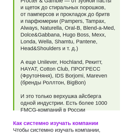
Procter & Gamble — от зубной пасты
и щеток до стиральных порошков,
от памперсов и прокладок до бритв
и парфюмерии (Pampers, Tampax,
Always, Naturella, Oral-B, Blend-a-Med,
Dolce&Gabbana, Hugo Boss, Mexx,
Londa, Wella, Shamtu, Pantene,
Head&Shoulders и т. д.)
А еще Unilever, Hochland, Рекитт,
HAYAT, Cotton Club, ПРОГРЕСС
(ФрутоНяня), IDS Borjomi, Mareven
(бренды Роллтон, BigBon)
И это только верхушка айсберга
одной индустрии. Есть более 1000
FMCG-компаний в России
Как системно изучать компании
Чтобы системно изучать компании,