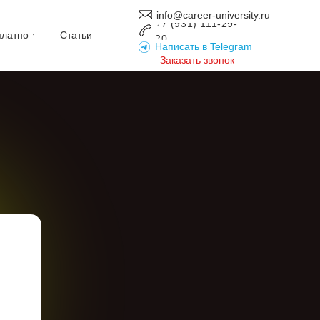
info@career-university.ru
+7 (931) 111-29-
платно
Статьи
30
Написать в Telegram
Заказать звонок