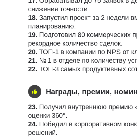
17.
Обрабатывал до 75 заявок в д
снижения точности.
18.
Запустил проект за 2 недели в
планированию.
19.
Подготовил 80 коммерческих п
рекордное количество сделок.
20.
ТОП-1 в компании по NPS от кл
21.
№ 1 в отделе по количеству у
22.
ТОП-3 самых продуктивных сот
Награды, премии, номи
23.
Получил внутреннюю премию «
оценки 360°.
24.
Победил в корпоративном конк
решений.