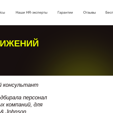
йсы
Наши HR-эксперты
Гарантии
Отзывы
Бес
ТИЖЕНИЙ
й консультант
дбирала персонал
ых компаний, для
 & Johnson.