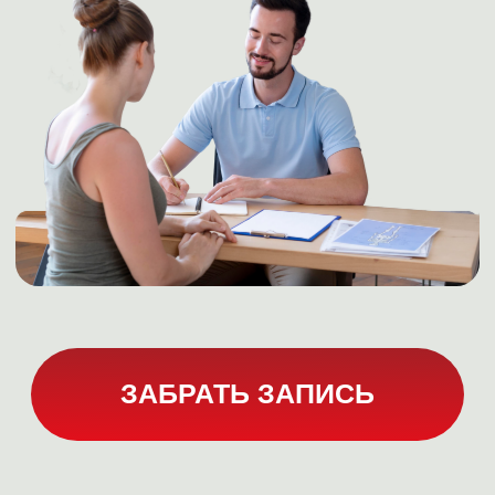
ПОЛУЧИТЬ ЗАПИСЬ
ЧТО БУДЕТ НА ВЕБИНАРЕ?
Техники и упражнения
для
определения своих сильных
сторон
Реальные кейсы, как
превратить ваши навыки в
преимущества,
которые
привлекают работодателей
Разбор ошибок,
которые
мешают адекватно оценивать