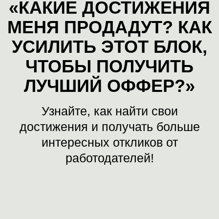
Всегда входила в
ТОП-3 самых
продуктивных сотрудников
(по
количеству закрытых вакансий в
месяц, по показателю принесенных
денег компании и др.)
Подбирала персонал
для Mars,
Johnson&Johnson, Yamaha, FujiFilm,
Toyota, Robert Bosch и др.
ЗАРЕГИСТРИРОВАТЬСЯ НА