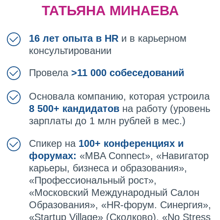
НУЖНА ИНДИВИДУАЛЬНАЯ
ПОМОЩЬ HR-ДИРЕКТОРА С
ПОИСКОМ РАБОТЫ?
Мы трудоустроили 8 500+
кандидатов (ТОП-менеджеры,
специалисты, эксперты). Мы знаем,
как кандидату продать себя дороже.
Знаем, как увеличить количество
ваших приглашений в ТОП-
компании
Оставляйте заявку, чтобы мы вам
помогли
ОСТАВИТЬ ЗАЯВКУ