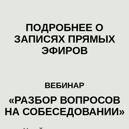
стандартным и каверзным
вопросам
Понять,
какой ответ ожидает
услышать работодатель
на
свои вопросы
Узнать,
как ответить на
неприятные для вас
вопросы
Получить
профессиональный
ответ
от HR-директора на
сложный вопрос с интервью
То жду вас на вебинаре!