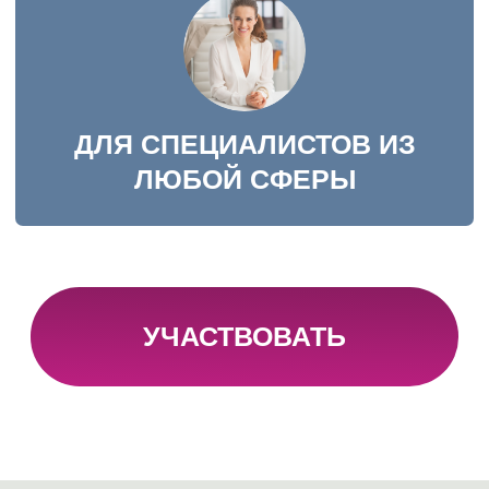
ВЕБИНАР
«РАЗБОР ВОПРОСОВ
НА СОБЕСЕДОВАНИИ»
Узнайте, как отвечать на
стандартные и каверзные вопросы
на собеседованиях!
ЕСЛИ ВЫ ХОТИТЕ:
Успешно проходить
собеседования и
получить
оффер в интересную
компанию
Быть подготовленным к