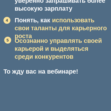
интересных откликов от
работодателей!
ЕСЛИ ВЫ ХОТИТЕ:
Научиться находить свои
достижения
Узнать,
как упаковать ваши
достижения
так, чтобы
привлечь внимание
работодателей
Научиться
презентовать свои
результаты и сильные
стороны максимально
эффективно