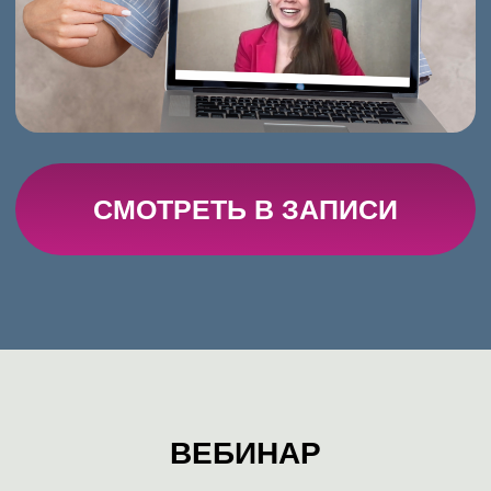
консультировании
Провела
>11 000 собеседований
Основала компанию, которая устроила
8 500+ кандидатов
на работу (уровень
зарплаты до 1 млн рублей в мес.)
Спикер на
100+ конференциях и
форумах:
«MBA Connect», «Навигатор
карьеры, бизнеса и образования»,
«Профессиональный рост»,
«Московский Международный Салон
Образования», «HR-форум. Синергия»,
«Startup Village» (Сколково), «No Stress
Forum», SkillBox, Kokoc Group
Автор
6 курсов
о поиске работы и
курса по развитию уверенности в себе
Автор статей в ведущих СМИ,
спикер: Радио Россия, Россия-1,
Авторадио, Радио MediaMetrics, РБК,
Лиза, Финансовый директор,
Путеводитель по карьере, Газета.Ru,
VC.ru