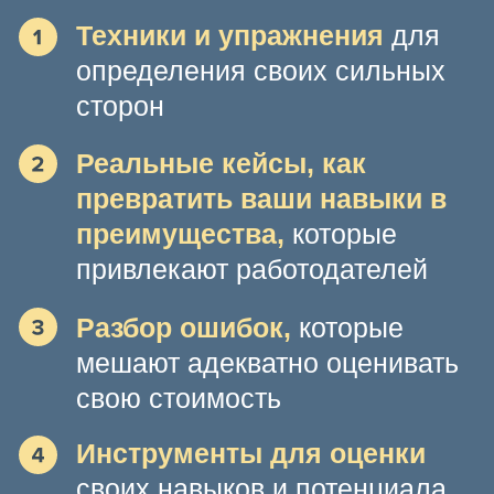
Как правильно выявить и
оформить достижения,
чтобы
они работали на вас
Исправление ошибок,
из-за
которых ваши успехи остаются
незамеченными
Примеры выигрышной
подачи достижений
в резюме
Какие достижения повышают
шансы
на лучший оффер
Вы сможете
найти свои
достижения и усилить
резюме,
повышая количество
собеседований