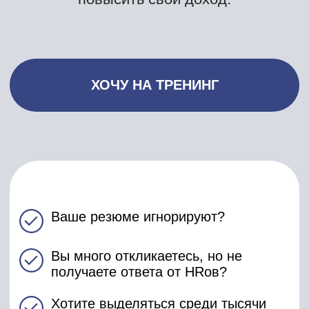
себя сильным кандидатом?
Хотите чаще ходить на
собеседования в ТОПовые
компании?
Хотите упаковать свой опыт
максимально выигрышно?
Хотите, чтобы ваше резюме
заинтересовало работодателя с
первых строк?
ТОГДА ПРИХОДИТЕ НА
ТРЕНИНГ «КАК СОСТАВИТЬ
РЕЗЮМЕ-ШЕДЕВР»
Резюме помогает ускорить ваше
трудоустройство, помогает попасть в
интересную для вас компанию (в
идеале с максимальным уровнем ЗП
при вашем опыте). Резюме-шедевр –
это не просто текст.
Это инструмент,
чтобы сильно повысить шанс
получить работу, которой вы