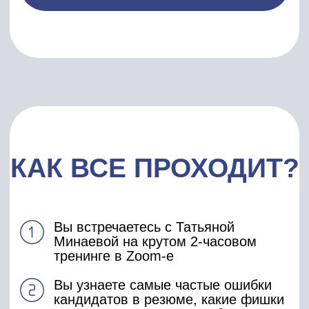
15 лет опыта в HR
и в карьерном
консультировании
Провела >11 000
собеседований
Основала
компанию,
которая устроила
8 500+ кандидатов
на работу
(уровень зарплаты
до 1 млн рублей в
мес.)
Спикер на 70+ конференциях и
форумах: «MBA Connect», «Навигатор
карьеры, бизнеса и образования»,
«Профессиональный рост»,
«Московский Международный Салон
Образования», «HR-форум.
Синергия», «Startup Village»
(Сколково), «No Stress Forum»,
SkillBox, Kokoc Group
Автор 6 курсов о поиске работы и
курса по развитию уверенности в себе
Автор статей в ведущих СМИ, спикер:
Радио Россия, Россия-1, Авторадио,