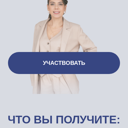
УЧАСТВОВАТЬ
ЧТО ВЫ ПОЛУЧИТЕ:
Узнаете, что в резюме отпугивает HRа
и почему вам не звонят
Узнаете, как легко и привлекательно
описать достижения
Поймете психологию HRа: какие
резюме открывают быстрее
Сможете доказать, что вы лучший из
1000 кандидатов
Сможете правильно обыгрывать
«СТОП»-места в резюме