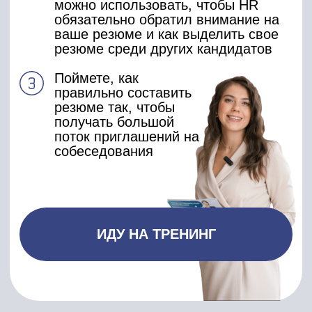
Радио MediaMetrics, РБК, Лиза,
Финансовый директор, Путеводитель
по карьере, Газета.Ru, VC.ru
Всегда входила в ТОП-3 самых
продуктивных сотрудников (по
количеству закрытых вакансий в
месяц, по показателю принесенных
денег компании и др.)
Подбирала персонал для Mars,
Johnson&Johnson, Yamaha, FujiFilm,
Toyota, Robert Bosch и др.
УЧАСТВОВАТЬ
СТОИМОСТЬ