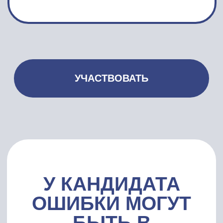
ЕСЛИ ВЫ ХОТИТЕ
ПОЛНОСТЬЮ
ИНДИВИДУАЛЬНО
РАБОТАТЬ C HR-ОМ
Если хотите, чтобы мы составили вам
несколько резюме-шедевров и
сопроводительных писем, чтобы мы
подготовили вас к собеседованиям в
индивидуальном формате, нашли вам
вакансии и сопроводили до результата,
пишите нам в Вотсап
НАПИСАТЬ В WHATSAPP