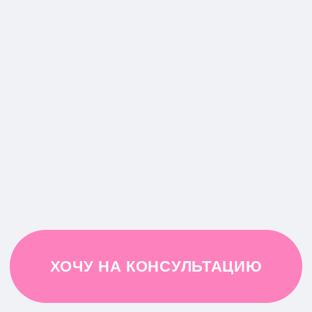
Сниженное настроение, апатия,
прокрастинация.
Повышенная тревожность, трудности
с эмоциональной регуляцией.
Конфликтная ситуация, трудности в
построении отношений в целом (с
руководителем, в коллективе, кросс-
функционально).
Боязнь публичных выступлений.
Неспособность давать / принимать
обратную связь.
Кризисная ситуация: потеря работы и
/ или потеря смысла в трудовой
деятельности.
Сложный карьерный выбор
(повышение, релокация, уход из
компании через 10+ лет и пр.).
Заниженная самооценка, синдром
самозванца.