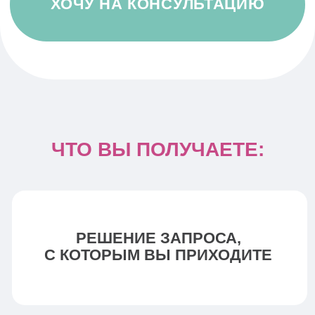
сформировать план работы,
который подойдет именно вам.
Сессии проходят еженедельно,
работа строится на основе техник
психологического
консультирования с
использованием инструментов
коучинга, когнитивно-
поведенческой терапии и арт-
терапии
ВРЕМЯ ОДНОЙ СЕССИИ:
60 минут