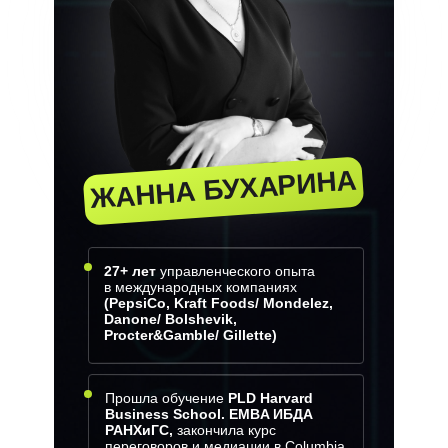
ЖАННА БУХАРИНА
27+ лет
управленческого опыта
в международных компаниях
(PepsiCo, Kraft Foods/ Mondelez,
Danone/ Bolshevik,
Procter&Gamble/ Gillette)
Прошла обучение
PLD Harvard
Business School. EMBA ИБДА
РАНХиГС,
закончила курс
переговоров и медиации в Columbia