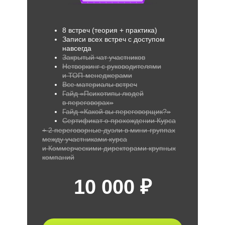
8 встреч (теория + практика)
Записи всех встреч с доступом
навсегда
Закрытый чат участников
Нетворкинг с руководителями
и ТОП-менеджерами
Все материалы встреч
Гайд «Психотипы людей
в переговорах»
Гайд «Какой вы переговорщик?»
Сертификат о прохождении Курса
+ 2 переговорные дуэли в мини-группах
между участниками курса
и Коммерческими директорами крупных
компаний
10 000 ₽