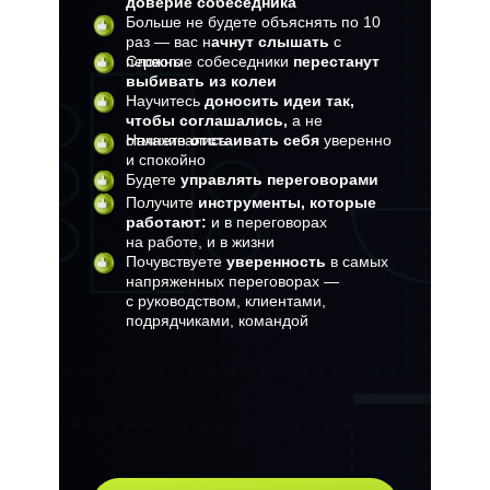
доверие собеседника
Больше не будете объяснять по 10
раз — вас н
ачнут слышать
с
первого
Сложные собеседники
перестанут
выбивать из колеи
Научитесь
доносить идеи так,
чтобы соглашались,
а не
отмахивались
Начнете
отстаивать себя
уверенно
и спокойно
Будете
управлять переговорами
Получите
инструменты, которые
работают:
и в переговорах
на работе, и в жизни
Почувствуете
уверенность
в самых
напряженных переговорах —
с руководством, клиентами,
подрядчиками, командой