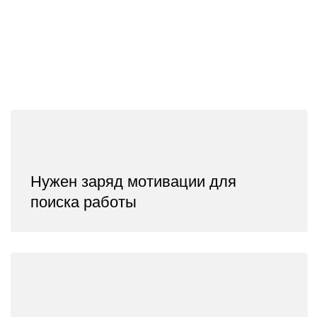
Хочу получить поддержку, устал
искать работу в одиночку
Хочу узнать ключевые шаги для
поиска работы
Нет сил откликаться на вакансии