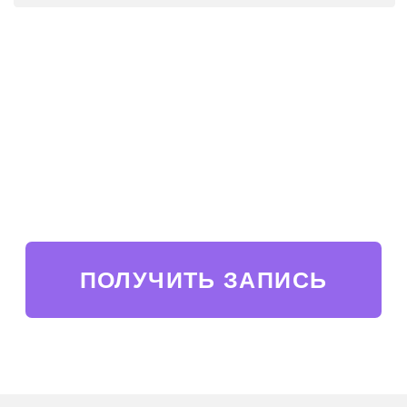
Вы регистрируетесь совершенно
бесплатно
На общей встрече Татьяна
Минаева ответит на несколько
вопросов по поиску работы, даст
заряд энергии для создания
резюме и новых откликов