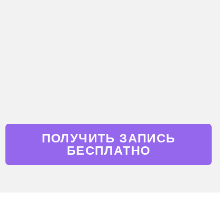
ПОЛУЧИТЬ ЗАПИСЬ
БЕСПЛАТНО
ВАМ ЗНАКОМЫ ЭТИ
ПРОБЛЕМЫ?
Нужен заряд мотивации для
поиска работы