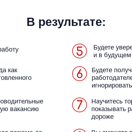
В результате:
Будете увер
работу
и в будущем
да как
Будете получ
товленного
работодател
игнорировать
проводительные
Научитесь то
ную вакансию
показывать р
дороже