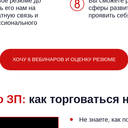
вое резюме до
Вы сможете р
ь его нам на
сферы развит
атную связь и
проявить себ
ссионального
ХОЧУ 6 ВЕБИНАРОВ И ОЦЕНКУ РЕЗЮМЕ
о ЗП:
как торговаться 
Не знаете, как 