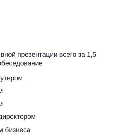
ной презентации всего за 1,5
собеседование
утером
м
м
директором
м бизнеса