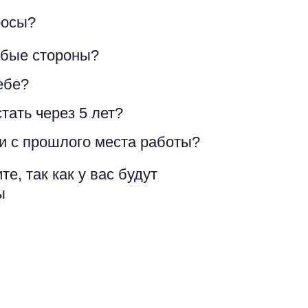
росы?
абые стороны?
ебе?
тать через 5 лет?
и с прошлого места работы?
е, так как у вас будут
ы