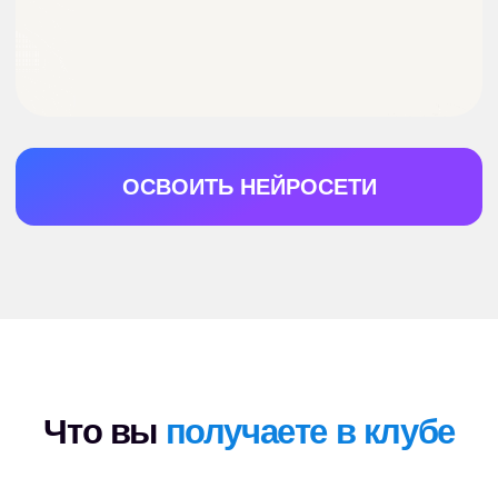
и протестировать все ИИ-новинки
невозможно.
Мы делаем это за вас: тестируем
сотни сервисов и каждую неделю
выдаем готовые сценарии
применения, чтобы вы не упускали
выгоду
Что получают участники
клуба:
Вы будете стоить
дороже
Специалисты, которые
реально применяют ИИ
в работе, получают
зарплаты на 20% выше
Повышение
конкурентоспособности
На собеседованиях часто
спрашивают, как
вы используете ИИ. В клубе
вы наработаете кейсы, которые
можно добавить в резюме
Оптимизация вашего
времени