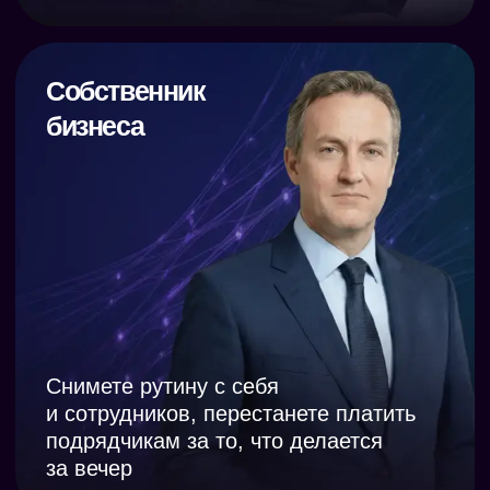
и ответов на вопросы
Индивидуальная консультация с экспертом
по ИИ:
- Аудит ваших бизнес-процессов
- Подбор нейросетей под вашу нишу
- План внедрения ИИ в ваш отдел или
компанию
10 000 руб.
2 690 руб.
ЦЕНА ДО 9 АВГУСТА
ПРИОБРЕСТИ
ТАРИФ «2 МЕСЯЦА +
КОНСУЛЬТАЦИЯ»
Всё, что входит в тариф на 2 месяца
(8
эфиров, база знаний, чат, навсегда