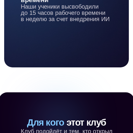
Высвободите время на стратегию
и покажете команде, как ускорить
работу с ИИ
Собственник
бизнеса
Снимете рутину с себя
и сотрудников, перестанете платить
подрядчикам за то, что делается
за вечер