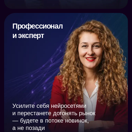
ПЕРЕНЯТЬ ОПЫТ ЭКСПЕРТОВ
Выберите
формат
участия в клубе
ТАРИФ «1 МЕСЯЦ»
4 живых эфира с экспертами
Разбор ваших рабочих задач
Возможность задавать вопросы спикерам
Доступ в закрытый Telegram-чат для
обмена опытом
Готовый арсенал лучших ИИ-решений для
бизнеса
Бессрочный доступ ко всем записям
Индивидуальная консультация с экспертом
по ИИ: