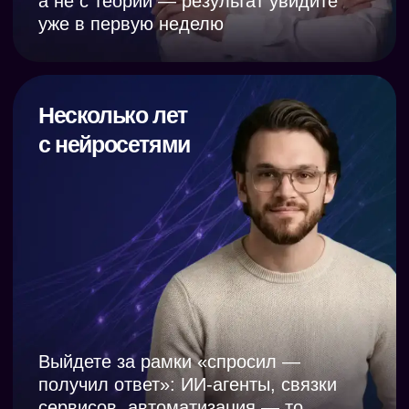
17+ лет
управленческого опыта;
Компания Татьяны использует
более
15 нейросетей в работе;
Основала компанию, которая
устроила 8500+
кандидатов на работу.
Семен Кольцов,
директор по маркетингу
10+ лет
в продажах и маркетинге;
1000+ рабочих задач
сделал с помощью ИИ;
Сэкономил 1,2 млн
за 3 мес благодаря
использованию ИИ;
Рабочие задачи сократил с 2–5 часов до 5–