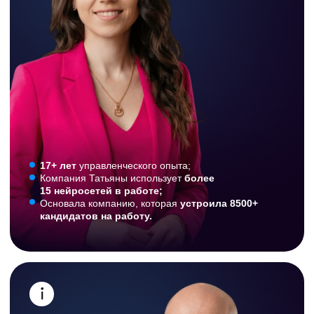
Как проходит
участие в
клубе
1. Живые встречи и база знаний
Каждый
четверг в 19:00 (Мск)
проводим
встречи в Zoom.
Обсуждаем новинки ИИ
и их практическое применение. Записи
доступны в вашем личном кабинете на
платформе GetCourse.