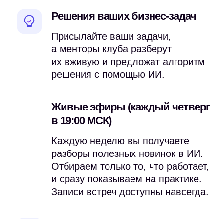
Наши ученики высвободили
Решения ваших бизнес-задач
до 15 часов рабочего времени
в неделю за счет внедрения ИИ
Присылайте ваши задачи,
а менторы клуба разберут
их вживую и предложат алгоритм
решения с помощью ИИ.
Живые эфиры (каждый четверг
в 19:00 МСК)
Каждую неделю вы получаете
Для кого
этот клуб
разборы полезных новинок в ИИ.
Клуб подойдёт и тем, кто открыл
нейросети впервые, и тем, кто
Отбираем только то, что работает,
пользуется ими несколько лет.
и сразу показываем на практике.
Найдите свой профиль
Записи встреч доступны навсегда.
Новичок в ИИ