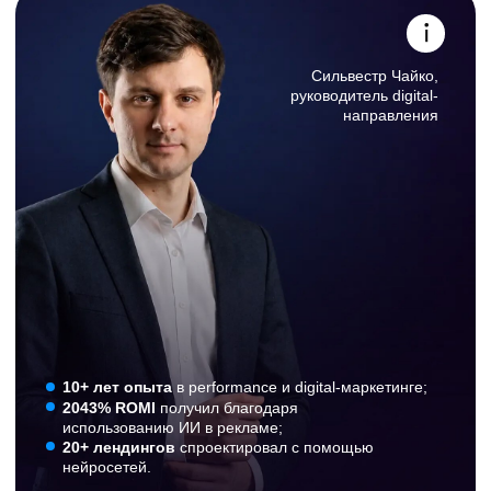
по ИИ в чате и на эфирах.
Получайте
помощь по внедрению нейросетей в вашу
работу.
Работы участников клуба
Удобная база знаний компании
За 30 минут создали интерактивную базу
по сложному техническому продукту для
обучения всех сотрудников