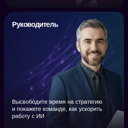
- Аудит ваших бизнес-процессов
- Подбор нейросетей под вашу нишу
- План внедрения ИИ в ваш отдел или
компанию
5 000 руб.
1 590 руб.
ЦЕНА ДО 9 АВГУСТА
ПРИОБРЕСТИ
ХИТ ПРОДАЖ
ТАРИФ «2 МЕСЯЦА»
Полный доступ ко всем возможностям
клуба на 2 месяца
8 живых эфиров с экспертами
В 2 раза больше разборов ваших кейсов