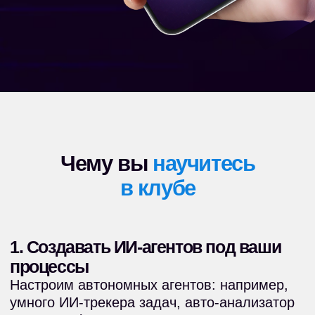
2. Анализировать данные быстрее
целого отдела
Загружайте сырые данные (Excel, PDF,
Росстат) в нейросеть, чтобы она сама
находила закономерности и строила
наглядные дашборды.