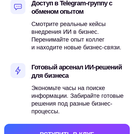
Доступ в Telegram-группу с
обменом опытом
Смотрите реальные кейсы
внедрения ИИ в бизнес.
Перенимайте опыт коллег
и находите новые бизнес-связи.
Пользовались ChatGPT пару раз
и забросили? Начнём с ваших задач,
а не с теории — результат увидите
уже в первую неделю
Готовый арсенал ИИ-решений
для бизнеса
Несколько лет
Экономьте часы на поиске
с нейросетями
информации. Забирайте готовые
решения под разные бизнес-
процессы.