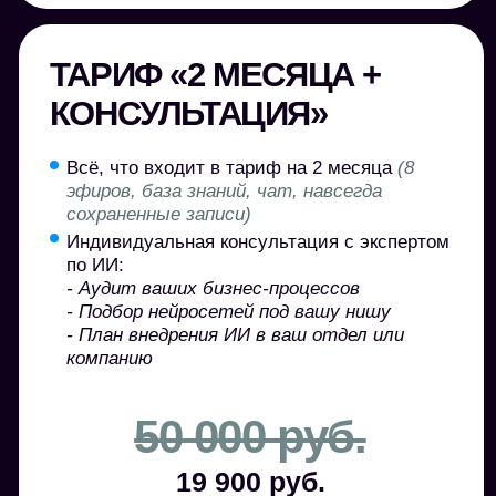
Корпоративное участие
Вы можете приобрести доступ в клуб
для своих сотрудников
или заказать
отдельное корпоративное обучение, которое
мы адаптируем под задачи вашего бизнеса.
+7
Я согласен на обработку моих персональных
данных в соответствии с
Условиями
оказания
услуг ООО «Школа карьерного роста».
Я ознакомлен с
Политикой обработки
персональных данных
и даю согласие на
обработку моих персональных данных.