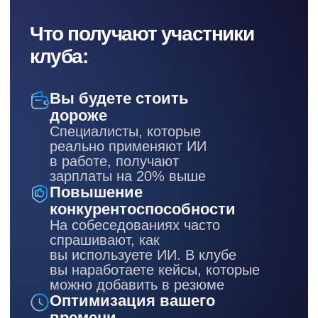
и эксперт
Усилите себя нейросетями
и перестанете догонять рынок
— будете в потоке новинок,
а не позади
Руководитель