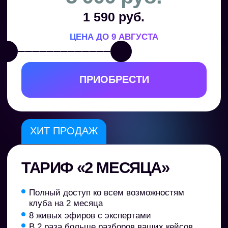
100% гарантия:
вам
понравится результат,
или мы вернем деньги
Гарантия результата.
Наши продукты
принесут вам пользу, или мы вернём
вам деньги
Белые отношения.
Мы работаем
официально: оплата на юридическое лицо
ООО «ШКОЛА КАРЬЕРНОГО РОСТА»