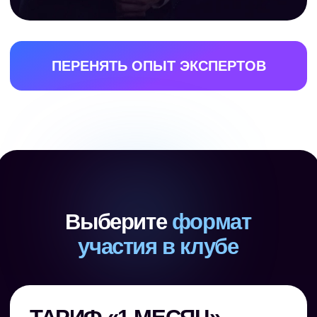
Лендинг с нуля за 5 минут
Собрали HR-сайт через Kimi по одному
текстовому описанию. Без программистов
и дизайнеров