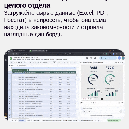
4. Заменять подрядчиков по дизайну
и маркетингу
Генерация мерча с вашим логотипом за 30
секунд, создание 3D-объектов, бизнес-
фотосессии из селфи и сборка продающих
презентаций.
…И десятки других задач под ваш
запрос
От анализа конкурентов до генерации