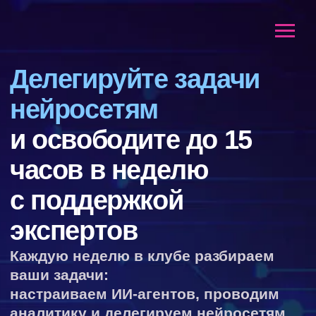
Делегируйте задачи
нейросетям
и освободите до 15
часов в неделю
с поддержкой
экспертов
Каждую неделю в клубе разбираем
ваши задачи:
настраиваем ИИ-агентов, проводим
аналитику и делегируем нейросетям
80% рутины
5 000 рублей
за месяц
1 590 руб.
Цена до 9 августа