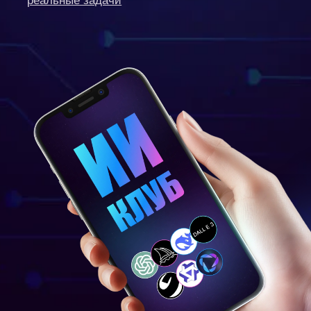
Чему вы
научитесь
в клубе
1. Создавать ИИ-агентов под ваши
процессы
Настроим автономных агентов: например,
умного ИИ-трекера задач, авто-анализатор
почты и Telegram-чатов или систему
сквозного аудита Яндекс. Директа и звонков
в CRM.