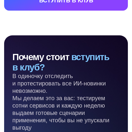
Выйдете за рамки «спросил —
получил ответ»: ИИ-агенты, связки
сервисов, автоматизация — то,
до чего обычно не доходят руки
Линейный
специалист
Будете закрывать задачи быстрее
коллег и поднимете свою ценность
на рынке труда
Профессионал