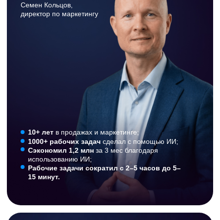
2. Общение в з
акрытой Telegram-
группе
Смотрите реальные
кейсы внедрения ИИ в
бизнес
. Перенимайте опыт коллег и
находите новые бизнес-связи.
3. Постоянная поддержка
Задавайте
вопросы нашим экспертам