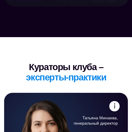
сохраненные записи)
Индивидуальная консультация с экспертом
по ИИ:
- Аудит ваших бизнес-процессов
- Подбор нейросетей под вашу нишу
- План внедрения ИИ в ваш отдел или
компанию
50 000 руб.
19 900 руб.
ЦЕНА ДО 9 АВГУСТА
ПРИОБРЕСТИ
100% гарантия,
вам понравится клуб,
или мы вернём деньги