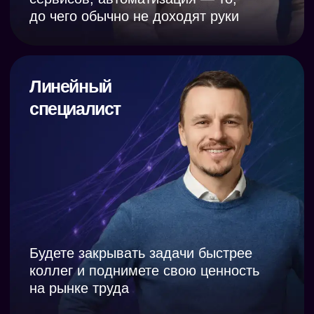
15 минут.
Сильвестр Чайко,
руководитель digital-
направления
10+ лет опыта
в performance и digital-маркетинге;
2043% ROMI
получил благодаря
использованию ИИ в рекламе;
20+ лендингов
спроектировал с помощью
нейросетей.