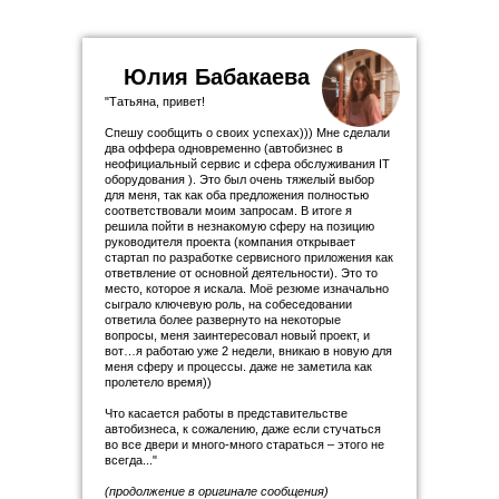
Юлия Бабакаева
"Татьяна, привет!
Спешу сообщить о своих успехах))) Мне сделали
два оффера одновременно (автобизнес в
неофициальный сервис и сфера обслуживания IT
оборудования ). Это был очень тяжелый выбор
для меня, так как оба предложения полностью
соответствовали моим запросам. В итоге я
решила пойти в незнакомую сферу на позицию
руководителя проекта (компания открывает
стартап по разработке сервисного приложения как
ответвление от основной деятельности). Это то
место, которое я искала. Моё резюме изначально
сыграло ключевую роль, на собеседовании
ответила более развернуто на некоторые
вопросы, меня заинтересовал новый проект, и
вот…я работаю уже 2 недели, вникаю в новую для
меня сферу и процессы. даже не заметила как
пролетело время))
Что касается работы в представительстве
автобизнеса, к сожалению, даже если стучаться
во все двери и много-много стараться – этого не
всегда..."
(продолжение в оригинале сообщения)