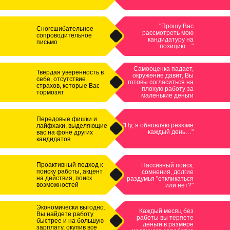
"Прошу Вас
Сногсшибательное
рассмотреть мою
сопроводительное
кандидатуру на
письмо
позицию…"
Самооценка падает,
Твердая уверенность в
окружение давит, Вы
себе, отсутствие
готовы согласиться на
страхов, которые Вас
плохую работу за
тормозят
маленькие деньги
Передовые фишки и
"Ну, я обновляю резюме
лайфхаки, выделяющие
каждый день…"
вас на фоне других
кандидатов
Проактивный подход к
Пассивный поиск,
поиску работы, акцент
сомнения, долгие
на действия, поиск
раздумья "откликаться
возможностей
или нет?"
Экономически выгодно.
Каждый месяц без
Вы найдете работу
работы вы теряете
быстрее и на большую
деньги в размере
зарплату, окупив все