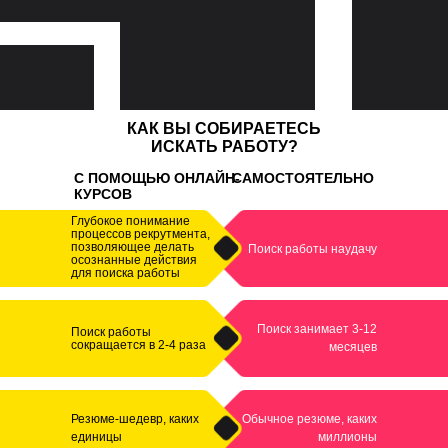
КАК ВЫ СОБИРАЕТЕСЬ
ИСКАТЬ РАБОТУ?
С ПОМОЩЬЮ ОНЛАЙН-
САМОСТОЯТЕЛЬНО
КУРСОВ
Глубокое понимание
процессов рекрутмента,
позволяющее делать
Поиск работы наудачу
осознанные действия
для поиска работы
Поиск занимает 3-12
Поиск работы
сокращается в 2-4 раза
месяцев
Резюме-шедевр, каких
Обычное резюме, каких
единицы
миллионы